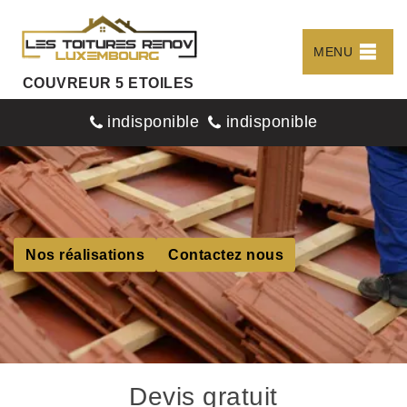
MENU
COUVREUR 5 ETOILES
indisponible
indisponible
Nos réalisations
Contactez nous
Devis gratuit