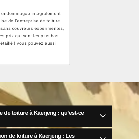
soit endommagée intégralement
pe de l’entreprise de toiture
isans couvreurs expérimentés,
es prix qui sont les plus bas
taillé ! vous pouvez aussi
 de toiture à Käerjeng : qu’est-ce
on de toiture à Käerjeng : Les