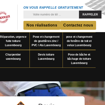
ON VOUS RAPPELLE GRATUITEMENT
Nos réalisations
Contactez nous
Réparation, urgence
Pose et changement
pose et changement
fuite toiture
de gouttières zinc /
de fenêtre de toit et
Luxembourg
PVC / Alu Luxembourg
velux Luxembourg
Charpentier
Devis toiture
Pose de bâche et
uxembourg
Luxembourg
bâchage de toiture
Luxembourg