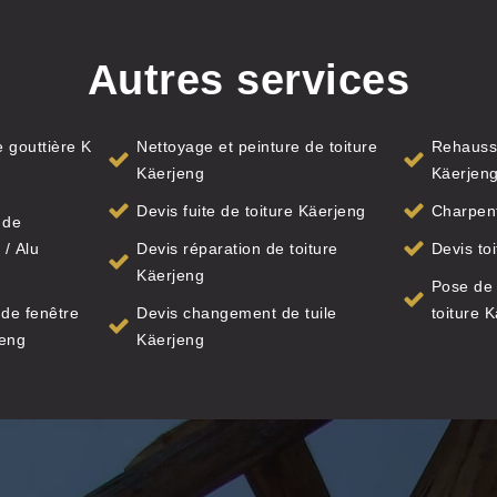
Autres services
 gouttière K
Nettoyage et peinture de toiture
Rehauss
Käerjeng
Käerjen
Devis fuite de toiture Käerjeng
Charpent
 de
 / Alu
Devis réparation de toiture
Devis to
Käerjeng
Pose de
de fenêtre
Devis changement de tuile
toiture 
jeng
Käerjeng