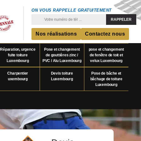
ON VOUS RAPPELLE GRATUITEMENT
Nos réalisations
Contactez nous
Réparation, urgence
Pose et changement
pose et changement
fuite toiture
de gouttières zinc /
de fenêtre de toit et
Luxembourg
PVC / Alu Luxembourg
velux Luxembourg
Charpentier
Devis toiture
Pose de bâche et
uxembourg
Luxembourg
bâchage de toiture
Luxembourg