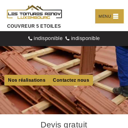
MENU
COUVREUR 5 ETOILES
indisponible
indisponible
Nos réalisations
Contactez nous
Devis gratuit