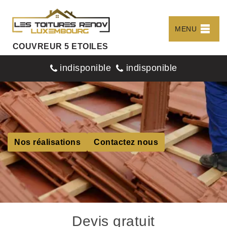
MENU
COUVREUR 5 ETOILES
indisponible
indisponible
Nos réalisations
Contactez nous
Devis gratuit