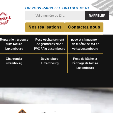
ON VOUS RAPPELLE GRATUITEMENT
Nos réalisations
Contactez nous
Réparation, urgence
Pose et changement
pose et changement
fuite toiture
de gouttières zinc /
de fenêtre de toit et
Luxembourg
PVC / Alu Luxembourg
velux Luxembourg
Charpentier
Devis toiture
Pose de bâche et
uxembourg
Luxembourg
bâchage de toiture
Luxembourg