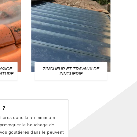
AGE
ZINGUEUR ET TRAVAUX DE
RÉPAR
TURE
ZINGUERIE
TO
 ?
uttières dans le au minimum
t provoquer le bouchage de
 vos gouttières dans le peuvent