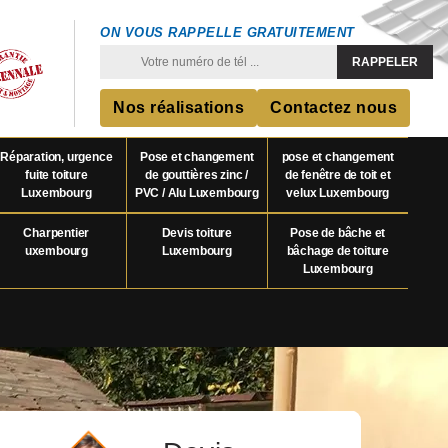
ON VOUS RAPPELLE GRATUITEMENT
Nos réalisations
Contactez nous
Réparation, urgence
Pose et changement
pose et changement
fuite toiture
de gouttières zinc /
de fenêtre de toit et
Luxembourg
PVC / Alu Luxembourg
velux Luxembourg
Charpentier
Devis toiture
Pose de bâche et
uxembourg
Luxembourg
bâchage de toiture
Luxembourg