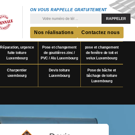
ON VOUS RAPPELLE GRATUITEMENT
Nos réalisations
Contactez nous
Réparation, urgence
Pose et changement
pose et changement
fuite toiture
de gouttières zinc /
de fenêtre de toit et
Luxembourg
PVC / Alu Luxembourg
velux Luxembourg
Charpentier
Devis toiture
Pose de bâche et
uxembourg
Luxembourg
bâchage de toiture
Luxembourg