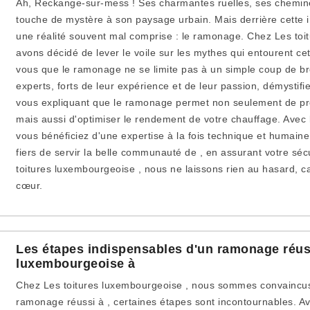
Ah, Reckange-sur-mess ! Ses charmantes ruelles, ses chemin
touche de mystère à son paysage urbain. Mais derrière cette 
une réalité souvent mal comprise : le ramonage. Chez Les toi
avons décidé de lever le voile sur les mythes qui entourent cet
vous que le ramonage ne se limite pas à un simple coup de br
experts, forts de leur expérience et de leur passion, démystifie
vous expliquant que le ramonage permet non seulement de prév
mais aussi d'optimiser le rendement de votre chauffage. Ave
vous bénéficiez d'une expertise à la fois technique et humain
fiers de servir la belle communauté de , en assurant votre sécu
toitures luxembourgeoise , nous ne laissons rien au hasard, ca
cœur.
Les étapes indispensables d'un ramonage réuss
luxembourgeoise à
Chez Les toitures luxembourgeoise , nous sommes convaincus
ramonage réussi à , certaines étapes sont incontournables. Avan