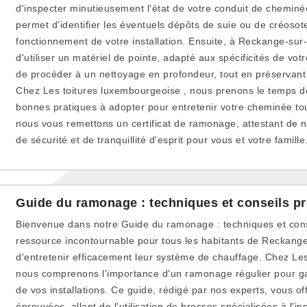
d'inspecter minutieusement l'état de votre conduit de cheminée
permet d'identifier les éventuels dépôts de suie ou de créosot
fonctionnement de votre installation. Ensuite, à Reckange-su
d'utiliser un matériel de pointe, adapté aux spécificités de vo
de procéder à un nettoyage en profondeur, tout en préservant l'
Chez Les toitures luxembourgeoise , nous prenons le temps de
bonnes pratiques à adopter pour entretenir votre cheminée tou
nous vous remettons un certificat de ramonage, attestant de n
de sécurité et de tranquillité d'esprit pour vous et votre famille
Guide du ramonage : techniques et conseils p
Bienvenue dans notre Guide du ramonage : techniques et cons
ressource incontournable pour tous les habitants de Reckange
d'entretenir efficacement leur système de chauffage. Chez Les
nous comprenons l'importance d'un ramonage régulier pour garan
de vos installations. Ce guide, rédigé par nos experts, vous o
éprouvées, allant de l'utilisation de brosses spécialisées à l'in