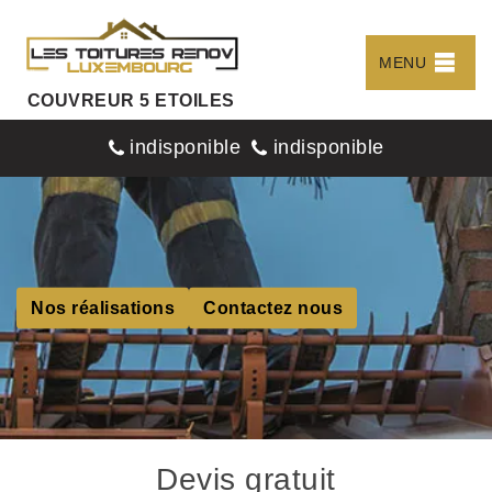
MENU
COUVREUR 5 ETOILES
indisponible
indisponible
Nos réalisations
Contactez nous
Devis gratuit