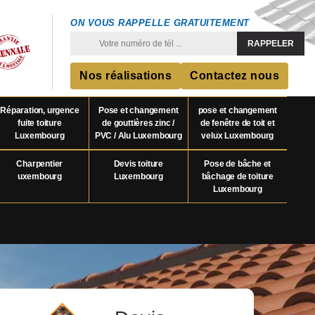
ON VOUS RAPPELLE GRATUITEMENT
Nos réalisations
Contactez nous
Réparation, urgence
Pose et changement
pose et changement
fuite toiture
de gouttières zinc /
de fenêtre de toit et
Luxembourg
PVC / Alu Luxembourg
velux Luxembourg
Charpentier
Devis toiture
Pose de bâche et
uxembourg
Luxembourg
bâchage de toiture
Luxembourg