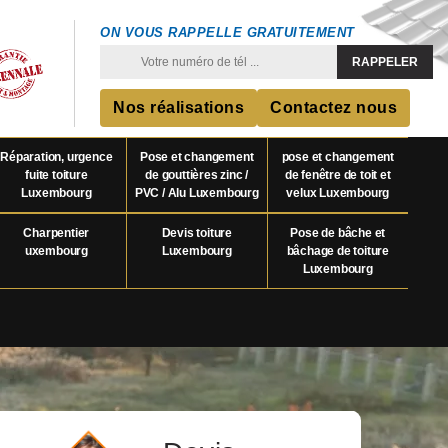
ON VOUS RAPPELLE GRATUITEMENT
Nos réalisations
Contactez nous
Réparation, urgence
Pose et changement
pose et changement
fuite toiture
de gouttières zinc /
de fenêtre de toit et
Luxembourg
PVC / Alu Luxembourg
velux Luxembourg
Charpentier
Devis toiture
Pose de bâche et
uxembourg
Luxembourg
bâchage de toiture
Luxembourg