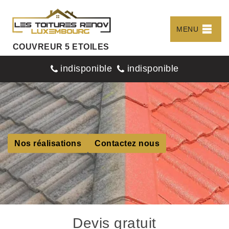
MENU
COUVREUR 5 ETOILES
indisponible
indisponible
Nos réalisations
Contactez nous
Devis gratuit