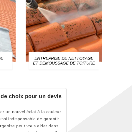
DE
ENTREPRISE DE NETTOYAGE
ZIN
ET DÉMOUSSAGE DE TOITURE
e de choix pour un devis
r un nouvel éclat à la couleur
 aussi indispensable de garantir
ourgeoise peut vous aider dans