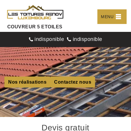
MENU
COUVREUR 5 ETOILES
indisponible
indisponible
Nos réalisations
Contactez nous
Devis gratuit