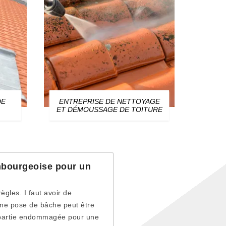
DE
ENTREPRISE DE NETTOYAGE
ZIN
ET DÉMOUSSAGE DE TOITURE
embourgeoise pour un
ègles. I faut avoir de
Une pose de bâche peut être
la partie endommagée pour une