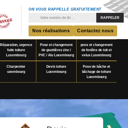
ON VOUS RAPPELLE GRATUITEMENT
Nos réalisations
Contactez nous
Réparation, urgence
Pose et changement
pose et changement
fuite toiture
de gouttières zinc /
de fenêtre de toit et
Luxembourg
PVC / Alu Luxembourg
velux Luxembourg
Charpentier
Devis toiture
Pose de bâche et
uxembourg
Luxembourg
bâchage de toiture
Luxembourg