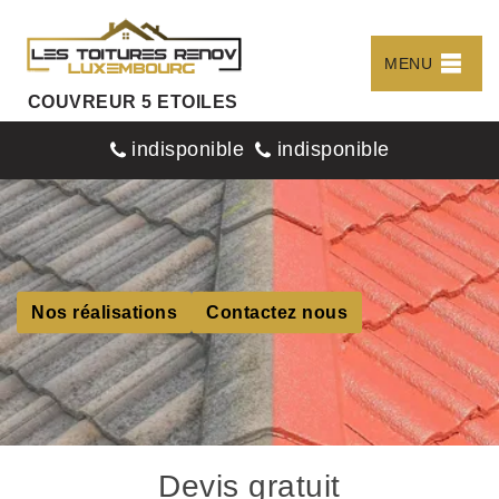
MENU
COUVREUR 5 ETOILES
indisponible
indisponible
Nos réalisations
Contactez nous
Devis gratuit