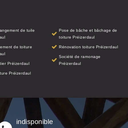
angement de tuile
Pose de bâche et bâchage de
aul
toiture Préizerdaul
ement de toiture
Rénovation toiture Préizerdaul
aul
Société de ramonage
ier Préizerdaul
Préizerdaul
iture Préizerdaul
indisponible