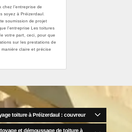
x chez l’entreprise de
s soyez à Préizerdaul.
te soumission de projet
ue l’entreprise Les toitures
 votre part, ceci, pour que
tions sur les prestations de
 manière claire et précise
yage toiture à Préizerdaul : couvreur
ttoyage et démoussage de toiture à