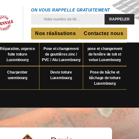
ON VOUS RAPPELLE GRATUITEMENT
Nos réalisations
Contactez nous
Réparation, urgence
Pose et changement
pose et changement
fuite toiture
de gouttières zinc /
de fenêtre de toit et
Luxembourg
PVC / Alu Luxembourg
velux Luxembourg
Charpentier
Devis toiture
Pose de bâche et
uxembourg
Luxembourg
bâchage de toiture
Luxembourg