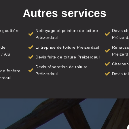
Autres services
 gouttière
Nettoyage et peinture de toiture
Devis ch
Préizerdaul
Préizerd
 de
Entreprise de toiture Préizerdaul
Rehauss
 / Alu
Préizerd
Devis fuite de toiture Préizerdaul
Charpent
Devis réparation de toiture
de fenêtre
Préizerdaul
Devis to
zerdaul