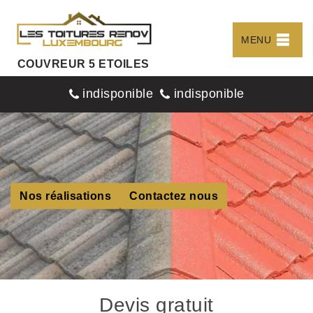
MENU
COUVREUR 5 ETOILES
indisponible
indisponible
Nos réalisations
Contactez nous
Devis gratuit