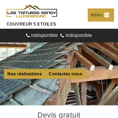
MENU
COUVREUR 5 ETOILES
indisponible
indisponible
Nos réalisations
Contactez nous
Devis gratuit