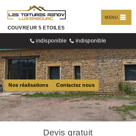
MENU
COUVREUR 5 ETOILES
indisponible
indisponible
Nos réalisations
Contactez nous
Devis gratuit