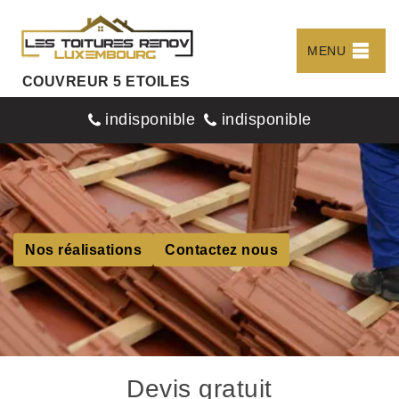
MENU
COUVREUR 5 ETOILES
indisponible
indisponible
Nos réalisations
Contactez nous
Devis gratuit