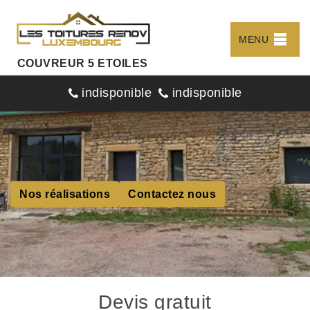
MENU
COUVREUR 5 ETOILES
indisponible
indisponible
Nos réalisations
Contactez nous
Devis gratuit