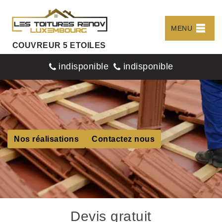
MENU
COUVREUR 5 ETOILES
indisponible
indisponible
Nos réalisations
Contactez nous
Devis gratuit