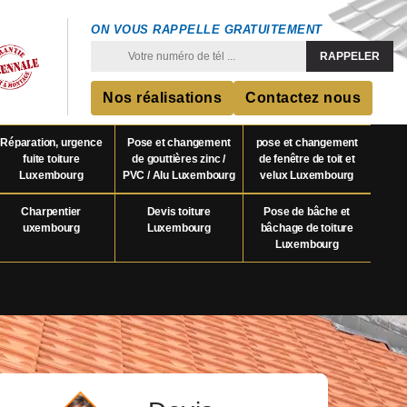
ON VOUS RAPPELLE GRATUITEMENT
Nos réalisations
Contactez nous
Réparation, urgence
Pose et changement
pose et changement
fuite toiture
de gouttières zinc /
de fenêtre de toit et
Luxembourg
PVC / Alu Luxembourg
velux Luxembourg
Charpentier
Devis toiture
Pose de bâche et
uxembourg
Luxembourg
bâchage de toiture
Luxembourg