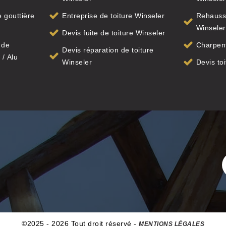
 gouttière
Entreprise de toiture Winseler
Rehauss
Winseler
Devis fuite de toiture Winseler
 de
Charpent
Devis réparation de toiture
 / Alu
Winseler
Devis to
©2025 - 2026 Tout droit réservé -
MENTIONS LÉGALES