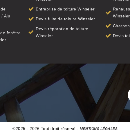
 de
Entreprise de toiture Winseler
Rehauss
 / Alu
Winseler
Devis fuite de toiture Winseler
Charpent
Devis réparation de toiture
de fenêtre
Winseler
Devis to
eler
©2025 - 2026 Tout droit réservé -
MENTIONS LÉGALES