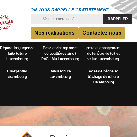
ON VOUS RAPPELLE GRATUITEMENT
Nos réalisations
Contactez nous
Réparation, urgence
Pose et changement
pose et changement
fuite toiture
de gouttières zinc /
de fenêtre de toit et
Luxembourg
PVC / Alu Luxembourg
velux Luxembourg
Charpentier
Devis toiture
Pose de bâche et
uxembourg
Luxembourg
bâchage de toiture
Luxembourg