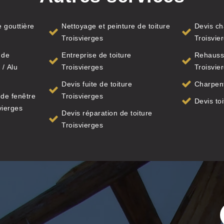
 gouttière
Nettoyage et peinture de toiture
Devis ch
Troisvierges
Troisvie
 de
Entreprise de toiture
Rehauss
 / Alu
Troisvierges
Troisvie
Devis fuite de toiture
Charpent
de fenêtre
Troisvierges
Devis to
vierges
Devis réparation de toiture
Troisvierges