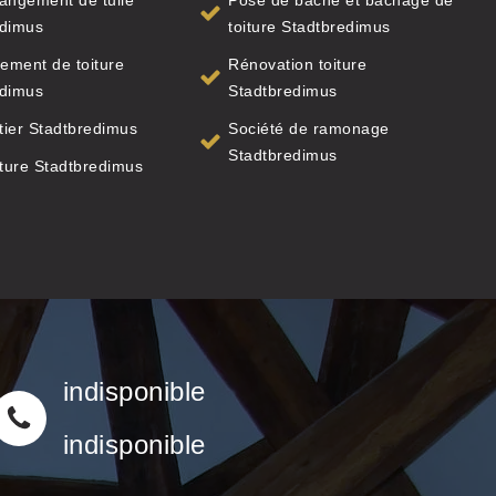
angement de tuile
Pose de bâche et bâchage de
edimus
toiture Stadtbredimus
ement de toiture
Rénovation toiture
edimus
Stadtbredimus
ier Stadtbredimus
Société de ramonage
Stadtbredimus
iture Stadtbredimus
indisponible
indisponible