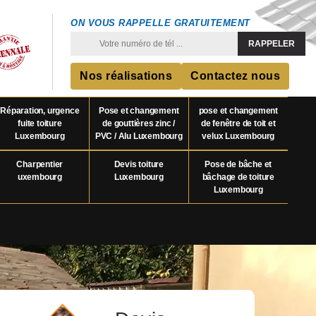
ON VOUS RAPPELLE GRATUITEMENT
Nos réalisations
Contactez nous
Réparation, urgence
Pose et changement
pose et changement
fuite toiture
de gouttières zinc /
de fenêtre de toit et
Luxembourg
PVC / Alu Luxembourg
velux Luxembourg
Charpentier
Devis toiture
Pose de bâche et
uxembourg
Luxembourg
bâchage de toiture
Luxembourg