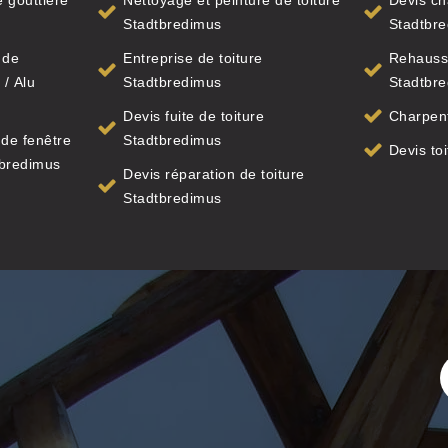
 gouttière
Nettoyage et peinture de toiture
Devis ch
Stadtbredimus
Stadtbr
 de
Entreprise de toiture
Rehauss
 / Alu
Stadtbredimus
Stadtbr
Devis fuite de toiture
Charpent
de fenêtre
Stadtbredimus
Devis to
tbredimus
Devis réparation de toiture
Stadtbredimus