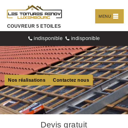
MENU
COUVREUR 5 ETOILES
indisponible
indisponible
Nos réalisations
Contactez nous
Devis gratuit