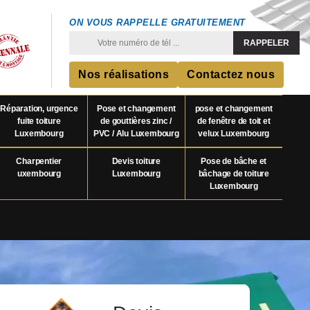
ON VOUS RAPPELLE GRATUITEMENT
Nos réalisations
Contactez nous
Réparation, urgence
Pose et changement
pose et changement
fuite toiture
de gouttières zinc /
de fenêtre de toit et
Luxembourg
PVC / Alu Luxembourg
velux Luxembourg
Charpentier
Devis toiture
Pose de bâche et
uxembourg
Luxembourg
bâchage de toiture
Luxembourg