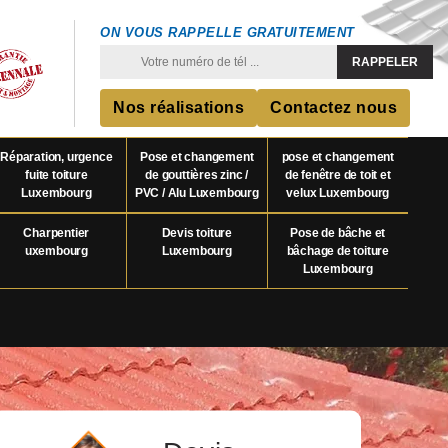
ON VOUS RAPPELLE GRATUITEMENT
Nos réalisations
Contactez nous
Réparation, urgence
Pose et changement
pose et changement
fuite toiture
de gouttières zinc /
de fenêtre de toit et
Luxembourg
PVC / Alu Luxembourg
velux Luxembourg
Charpentier
Devis toiture
Pose de bâche et
uxembourg
Luxembourg
bâchage de toiture
Luxembourg