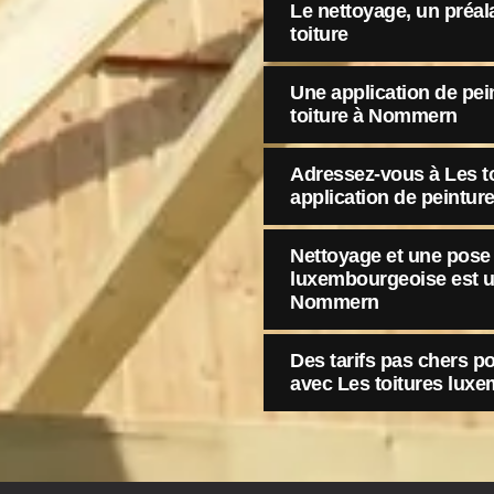
Le nettoyage, un préal
toiture
Une application de pein
toiture à Nommern
Adressez-vous à Les t
application de peintur
Nettoyage et une pose d
luxembourgeoise est u
Nommern
Des tarifs pas chers po
avec Les toitures lux