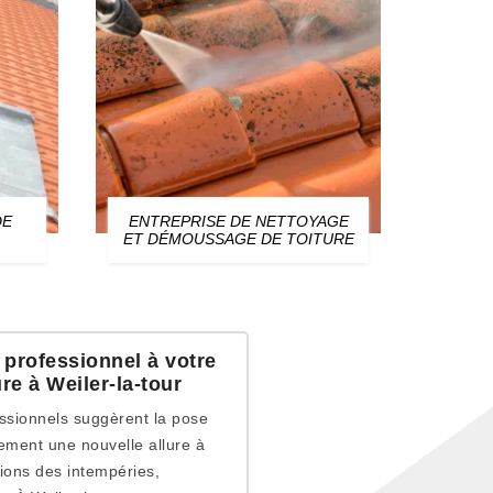
DE
ENTREPRISE DE NETTOYAGE
ZIN
ET DÉMOUSSAGE DE TOITURE
 professionnel à votre
re à Weiler-la-tour
fessionnels suggèrent la pose
ement une nouvelle allure à
sions des intempéries,