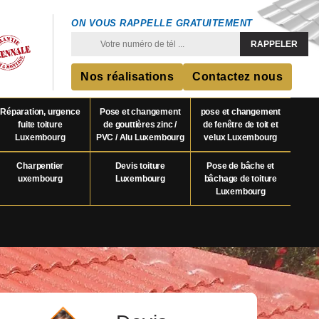
ON VOUS RAPPELLE GRATUITEMENT
Nos réalisations
Contactez nous
Réparation, urgence
Pose et changement
pose et changement
fuite toiture
de gouttières zinc /
de fenêtre de toit et
Luxembourg
PVC / Alu Luxembourg
velux Luxembourg
Charpentier
Devis toiture
Pose de bâche et
uxembourg
Luxembourg
bâchage de toiture
Luxembourg