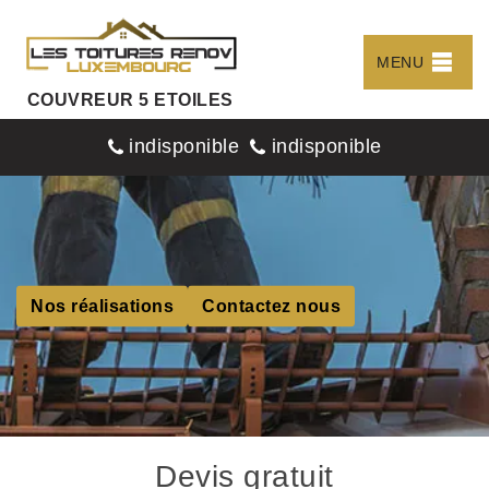
MENU
COUVREUR 5 ETOILES
indisponible
indisponible
Nos réalisations
Contactez nous
Devis gratuit