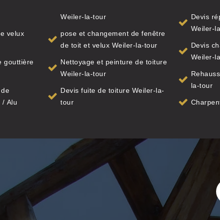
Weiler-la-tour
Devis ré
Weiler-l
e velux
pose et changement de fenêtre
de toit et velux Weiler-la-tour
Devis ch
Weiler-l
 gouttière
Nettoyage et peinture de toiture
Weiler-la-tour
Rehausse
la-tour
 de
Devis fuite de toiture Weiler-la-
 / Alu
tour
Charpent