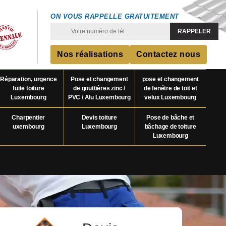
ON VOUS RAPPELLE GRATUITEMENT
Nos réalisations
Contactez nous
Réparation, urgence
Pose et changement
pose et changement
fuite toiture
de gouttières zinc /
de fenêtre de toit et
Luxembourg
PVC / Alu Luxembourg
velux Luxembourg
Charpentier
Devis toiture
Pose de bâche et
uxembourg
Luxembourg
bâchage de toiture
Luxembourg