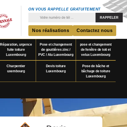
ON VOUS RAPPELLE GRATUITEMENT
Nos réalisations
Contactez nous
Réparation, urgence
Pose et changement
pose et changement
fuite toiture
de gouttières zinc /
de fenêtre de toit et
Luxembourg
PVC / Alu Luxembourg
velux Luxembourg
Charpentier
Devis toiture
Pose de bâche et
uxembourg
Luxembourg
bâchage de toiture
Luxembourg