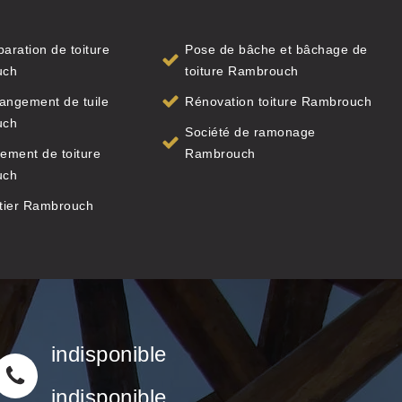
paration de toiture
Pose de bâche et bâchage de
uch
toiture Rambrouch
angement de tuile
Rénovation toiture Rambrouch
uch
Société de ramonage
ement de toiture
Rambrouch
uch
tier Rambrouch
indisponible
indisponible