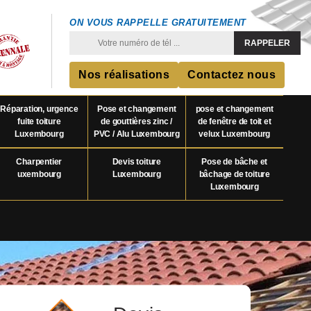
ON VOUS RAPPELLE GRATUITEMENT
Nos réalisations
Contactez nous
Réparation, urgence
Pose et changement
pose et changement
fuite toiture
de gouttières zinc /
de fenêtre de toit et
Luxembourg
PVC / Alu Luxembourg
velux Luxembourg
Charpentier
Devis toiture
Pose de bâche et
uxembourg
Luxembourg
bâchage de toiture
Luxembourg