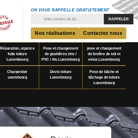
ON VOUS RAPPELLE GRATUITEMENT
Nos réalisations
Contactez nous
Réparation, urgence
Pose et changement
pose et changement
fuite toiture
de gouttières zinc /
de fenêtre de toit et
Luxembourg
PVC / Alu Luxembourg
velux Luxembourg
Charpentier
Devis toiture
Pose de bâche et
uxembourg
Luxembourg
bâchage de toiture
Luxembourg