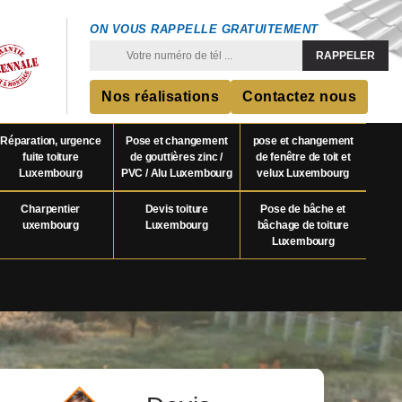
ON VOUS RAPPELLE GRATUITEMENT
Nos réalisations
Contactez nous
Réparation, urgence
Pose et changement
pose et changement
fuite toiture
de gouttières zinc /
de fenêtre de toit et
Luxembourg
PVC / Alu Luxembourg
velux Luxembourg
Charpentier
Devis toiture
Pose de bâche et
uxembourg
Luxembourg
bâchage de toiture
Luxembourg