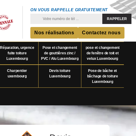
ON VOUS RAPPELLE GRATUITEMENT
Nos réalisations
Contactez nous
Réparation, urgence
Pose et changement
pose et changement
fuite toiture
de gouttières zinc /
de fenêtre de toit et
Luxembourg
PVC / Alu Luxembourg
velux Luxembourg
Charpentier
Devis toiture
Pose de bâche et
uxembourg
Luxembourg
bâchage de toiture
Luxembourg