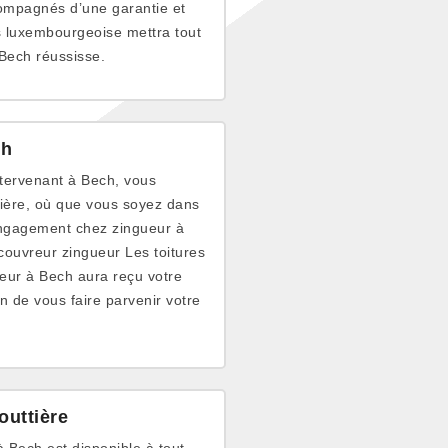
compagnés d’une garantie et
es luxembourgeoise mettra tout
 Bech réussisse.
ch
ntervenant à Bech, vous
ttière, où que vous soyez dans
engagement chez zingueur à
 couvreur zingueur Les toitures
eur à Bech aura reçu votre
in de vous faire parvenir votre
outtière
 Bech est disponible à tout