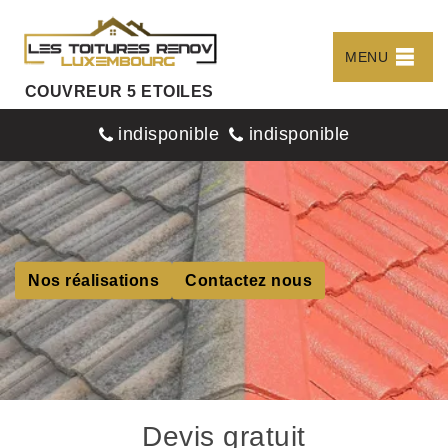
MENU
COUVREUR 5 ETOILES
indisponible
indisponible
Nos réalisations
Contactez nous
Devis gratuit