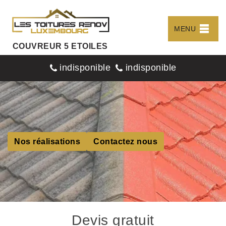
MENU
COUVREUR 5 ETOILES
indisponible
indisponible
Nos réalisations
Contactez nous
Devis gratuit