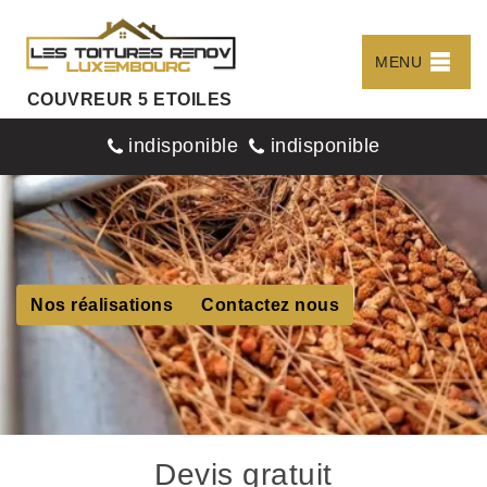
MENU
COUVREUR 5 ETOILES
indisponible
indisponible
Nos réalisations
Contactez nous
Devis gratuit