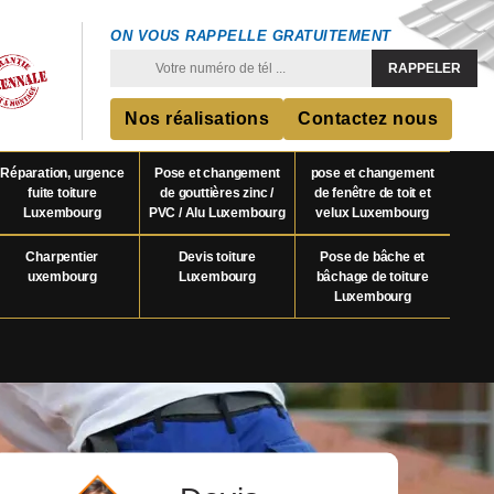
ON VOUS RAPPELLE GRATUITEMENT
Nos réalisations
Contactez nous
Réparation, urgence
Pose et changement
pose et changement
fuite toiture
de gouttières zinc /
de fenêtre de toit et
Luxembourg
PVC / Alu Luxembourg
velux Luxembourg
Charpentier
Devis toiture
Pose de bâche et
uxembourg
Luxembourg
bâchage de toiture
Luxembourg