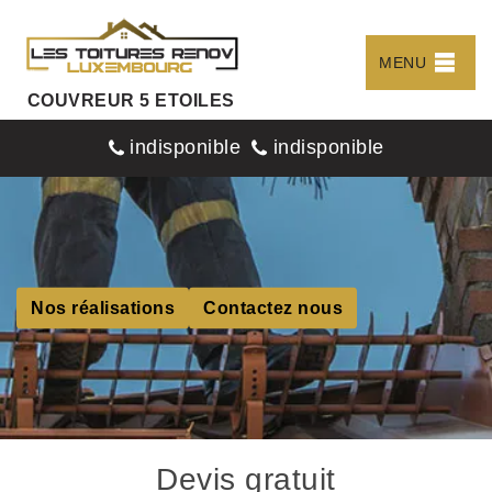
MENU
COUVREUR 5 ETOILES
indisponible
indisponible
Nos réalisations
Contactez nous
Devis gratuit