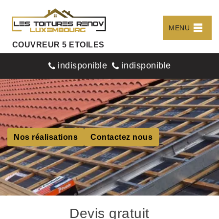
MENU
COUVREUR 5 ETOILES
indisponible
indisponible
Nos réalisations
Contactez nous
Devis gratuit