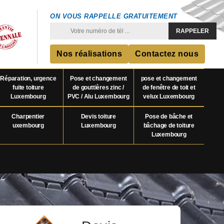
ON VOUS RAPPELLE GRATUITEMENT
Nos réalisations
Contactez nous
Réparation, urgence
Pose et changement
pose et changement
fuite toiture
de gouttières zinc /
de fenêtre de toit et
Luxembourg
PVC / Alu Luxembourg
velux Luxembourg
Charpentier
Devis toiture
Pose de bâche et
uxembourg
Luxembourg
bâchage de toiture
Luxembourg