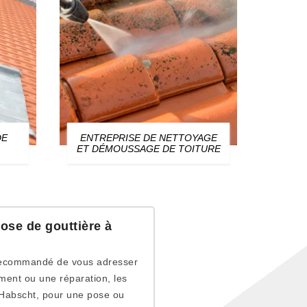
DE
ENTREPRISE DE NETTOYAGE
ZIN
ET DÉMOUSSAGE DE TOITURE
pose de gouttière à
rs recommandé de vous adresser
ment ou une réparation, les
À Habscht, pour une pose ou